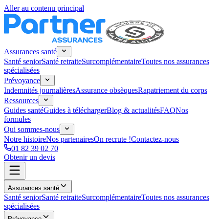
Aller au contenu principal
Assurances santé
Santé senior
Santé retraite
Surcomplémentaire
Toutes nos assurances
spécialisées
Prévoyance
Indemnités journalières
Assurance obsèques
Rapatriement du corps
Ressources
Guides santé
Guides à télécharger
Blog & actualités
FAQ
Nos
formules
Qui sommes-nous
Notre histoire
Nos partenaires
On recrute !
Contactez-nous
01 82 39 02 70
Obtenir un devis
Assurances santé
Santé senior
Santé retraite
Surcomplémentaire
Toutes nos assurances
spécialisées
Prévoyance