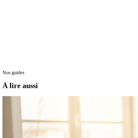
Robert et Marie
Bénéficiaires
Martine
Bénéficiaire
Nos guides
À lire aussi