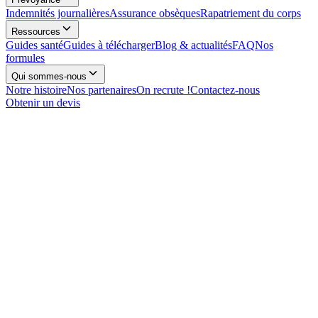
Indemnités journalières
Assurance obsèques
Rapatriement du corps
Ressources
Guides santé
Guides à télécharger
Blog & actualités
FAQ
Nos
formules
Qui sommes-nous
Notre histoire
Nos partenaires
On recrute !
Contactez-nous
Obtenir un devis
Je demande un devis
Prendre rendez-vous