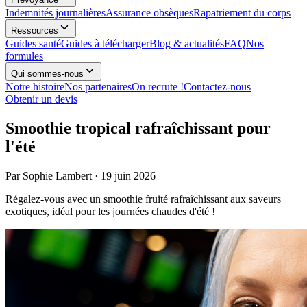
Indemnités journalières
Assurance obsèques
Rapatriement du corps
Ressources
Guides santé
Guides à télécharger
Blog & actualités
FAQ
Nos
formules
Qui sommes-nous
Notre histoire
Nos partenaires
On recrute !
Contactez-nous
Obtenir un devis
Smoothie tropical rafraîchissant pour
l'été
Par
Sophie Lambert
·
19 juin 2026
Régalez-vous avec un smoothie fruité rafraîchissant aux saveurs
exotiques, idéal pour les journées chaudes d'été !