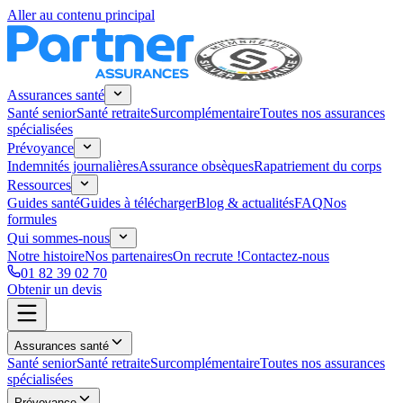
Aller au contenu principal
Assurances santé
Santé senior
Santé retraite
Surcomplémentaire
Toutes nos assurances
spécialisées
Prévoyance
Indemnités journalières
Assurance obsèques
Rapatriement du corps
Ressources
Guides santé
Guides à télécharger
Blog & actualités
FAQ
Nos
formules
Qui sommes-nous
Notre histoire
Nos partenaires
On recrute !
Contactez-nous
01 82 39 02 70
Obtenir un devis
Assurances santé
Santé senior
Santé retraite
Surcomplémentaire
Toutes nos assurances
spécialisées
Prévoyance