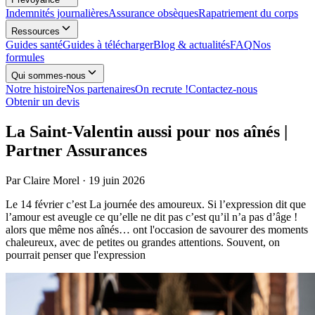
Indemnités journalières
Assurance obsèques
Rapatriement du corps
Ressources
Guides santé
Guides à télécharger
Blog & actualités
FAQ
Nos
formules
Qui sommes-nous
Notre histoire
Nos partenaires
On recrute !
Contactez-nous
Obtenir un devis
La Saint-Valentin aussi pour nos aînés |
Partner Assurances
Par
Claire Morel
·
19 juin 2026
Le 14 février c’est La journée des amoureux. Si l’expression dit que
l’amour est aveugle ce qu’elle ne dit pas c’est qu’il n’a pas d’âge !
alors que même nos aînés… ont l'occasion de savourer des moments
chaleureux, avec de petites ou grandes attentions. Souvent, on
pourrait penser que l'expression