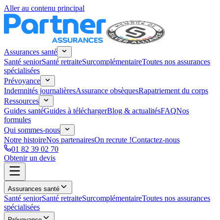
Aller au contenu principal
Assurances santé
Santé senior
Santé retraite
Surcomplémentaire
Toutes nos assurances
spécialisées
Prévoyance
Indemnités journalières
Assurance obsèques
Rapatriement du corps
Ressources
Guides santé
Guides à télécharger
Blog & actualités
FAQ
Nos
formules
Qui sommes-nous
Notre histoire
Nos partenaires
On recrute !
Contactez-nous
01 82 39 02 70
Obtenir un devis
Assurances santé
Santé senior
Santé retraite
Surcomplémentaire
Toutes nos assurances
spécialisées
Prévoyance