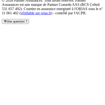
©
2026
Partner Assurances
. Tous droits réservés.
Partner
Assurances
est une marque de
Partner Conseils SAS
(
RCS Créteil
531 657 492
). Courtier en assurance enregistré à l'ORIAS sous le n°
11 061 402
(
vérifiable sur orias.fr
) - contrôlé par l'ACPR.
💬
Une question ?